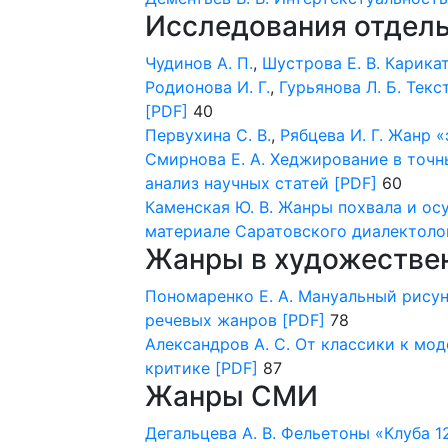
Исследования отдел
Чудинов А. П.
,
Шустрова Е. В.
Карикат
Родионова И. Г.
,
Гурьянова Л. Б.
Текс
[PDF]
40
Первухина С. В.
,
Рябцева И. Г.
Жанр «
Смирнова Е. А.
Хеджирование в точн
анализ научных статей
[PDF]
60
Каменская Ю. В.
Жанры похвала и ос
материале Саратовского диалектоло
Жанры в художестве
Пономаренко Е. А.
Мануальный рисуно
речевых жанров
[PDF]
78
Александров А. С.
От классики к мод
критике
[PDF]
87
Жанры СМИ
Дегальцева А. В.
Фельетоны «Клуба 12