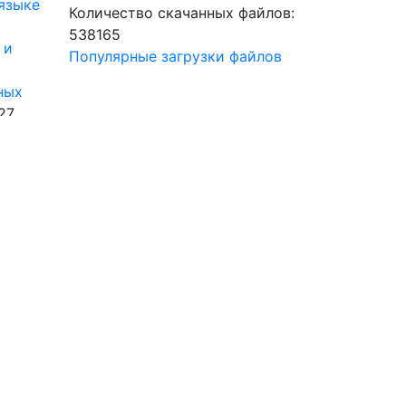
языке
Количество скачанных файлов:
538165
 и
Популярные загрузки файлов
ных
27
в
-
тве
7
ы-