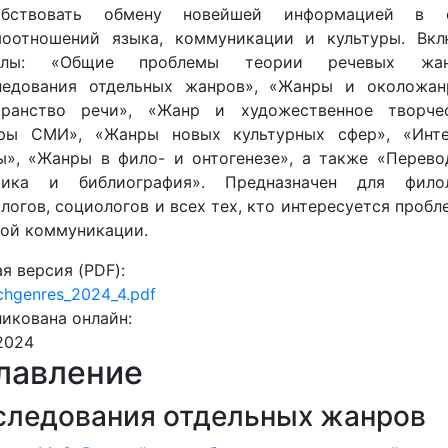
обствовать обмену новейшей информацией в 
моотношений языка, коммуникации и культуры. Вкл
елы: «Общие проблемы теории речевых жан
ледования отдельных жанров», «Жанры и околожан
транство речи», «Жанр и художественное творчес
ры СМИ», «Жанры новых культурных сфер», «Инте
ы», «Жанры в фило- и онтогенезе», а также «Перево
тика и библиография». Предназначен для филол
логов, социологов и всех тех, кто интересуется проб
вой коммуникации.
я версия (PDF):
chgenres_2024_4.pdf
икована онлайн:
.2024
лавление
следования отдельных жанров