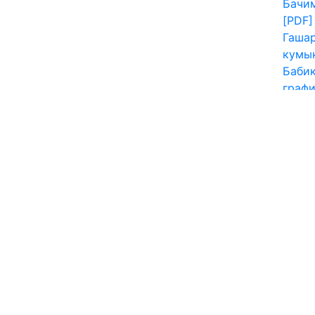
Бачим
[PDF]
Гашар
кумы
Бабик
графи
Праск
научн
научн
Жа
Е Ф.
Э
поэзи
точки
Жа
Балаш
оппон
амери
матер