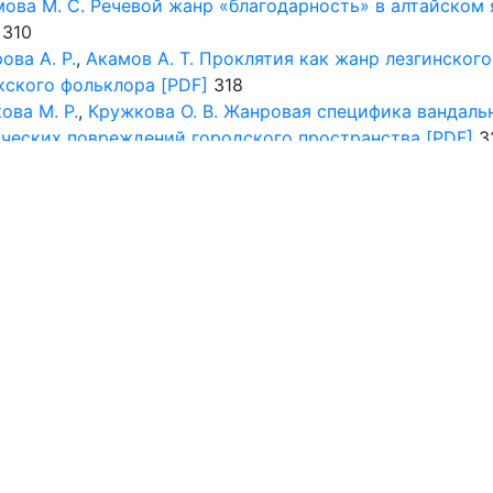
ова М. С.
Речевой жанр «благодарность» в алтайском 
310
ова А. Р.
,
Акамов А. Т.
Проклятия как жанр лезгинского
кского фольклора
[PDF]
318
ова М. Р.
,
Кружкова О. В.
Жанровая специфика вандаль
ческих повреждений городского пространства
[PDF]
3
о М. В.
Вариативность проявления авторского начала 
ой аннотации: сравнение гуманитарного и естественно
ого дискурсов
[PDF]
338
нры в художественном творчес
стетические свойства жанра классической китайской
и цы и духовно-нравственная основа их становления с
 зрения «красоты слабости как добродетели»
[PDF]
34
нры СМИ
ова Л. В.
,
Кириллова К. И.
Концептуальный образ стран
ента в жанре аналитической статьи в российских и
канских общественно-политических массмедиа (на
иале деструктивных метафор)
[PDF]
357