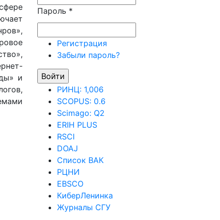
сфере
Пароль
*
ючает
ров»,
ровое
Регистрация
тво»,
Забыли пароль?
рнет-
ды» и
огов,
РИНЦ: 1,006
лемами
SCOPUS: 0.6
Scimago: Q2
ERIH PLUS
RSCI
DOAJ
Список ВАК
РЦНИ
EBSCO
КиберЛенинка
Журналы СГУ