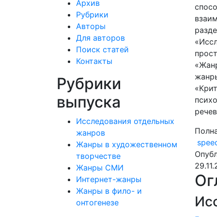
Архив
спос
Рубрики
взаи
Авторы
разд
Для авторов
«Исс
Поиск статей
прос
Контакты
«Жан
жанр
Рубрики
«Кри
выпуска
психо
рече
Исследования отдельных
Полна
жанров
spee
Жанры в художественном
Опубл
творчестве
29.11
Жанры СМИ
Ог
Интернет-жанры
Жанры в фило- и
Ис
онтогенезе