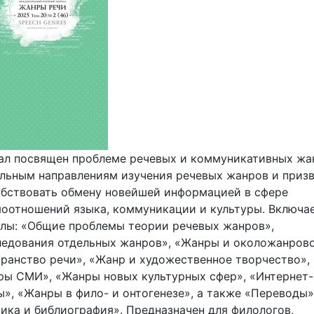
л посвящен проблеме речевых и коммуникативных жа
льным направлениям изучения речевых жанров и приз
бствовать обмену новейшей информацией в сфере
оотношений языка, коммуникации и культуры. Включа
лы: «Общие проблемы теории речевых жанров»,
едования отдельных жанров», «Жанры и околожанров
ранство речи», «Жанр и художественное творчество»,
ы СМИ», «Жанры новых культурных сфер», «Интернет-
», «Жанры в фило- и онтогенезе», а также «Переводы»
ика и библиография». Предназначен для филологов,