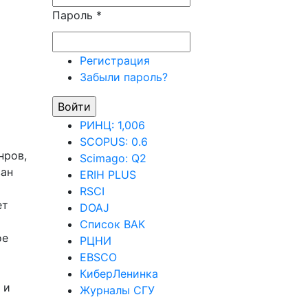
Пароль
*
Регистрация
Забыли пароль?
РИНЦ: 1,006
SCOPUS: 0.6
нров,
Scimago: Q2
ван
ERIH PLUS
RSCI
ет
DOAJ
Список ВАК
ое
РЦНИ
EBSCO
КиберЛенинка
 и
Журналы СГУ