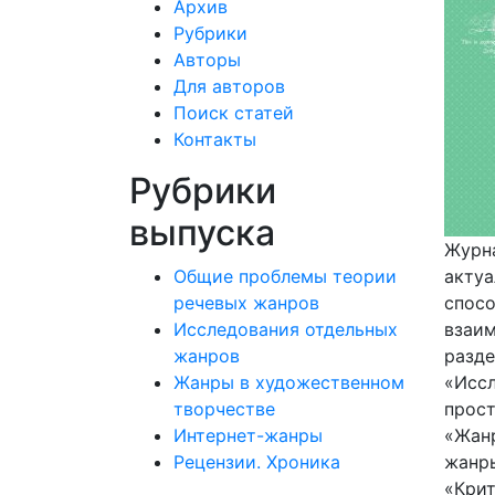
Архив
Рубрики
Авторы
Для авторов
Поиск статей
Контакты
Рубрики
выпуска
Журна
Общие проблемы теории
актуа
речевых жанров
спосо
Исследования отдельных
взаим
жанров
разде
Жанры в художественном
«Иссл
творчестве
прост
Интернет-жанры
«Жанр
Рецензии. Хроника
жанры
«Крит