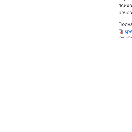
психо
рече
Полна
sp
Опубл
30.05
Ог
Об
жа
Улано
языко
Ис
Леонт
корре
элек