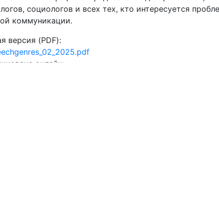
логов, социологов и всех тех, кто интересуется проб
вой коммуникации.
я версия (PDF):
eechgenres_02_2025.pdf
икована онлайн:
.2025
лавление
щие проблемы теории речевых
нров
ва Е. Э.
,
Катермина В. В.
Жанровый аспект реализации
вой личности синхронного переводчика
[PDF]
110
следования отдельных жанров
ович О. А.
«Риторика насилия» и политическая
ктность в жанре политических дебатов в американско
торальном дискурсе
[PDF]
118