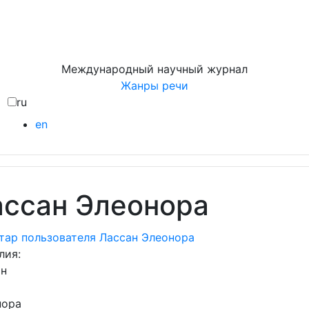
Международный научный журнал
Жанры речи
ru
en
ассан Элеонора
лия:
ан
нора