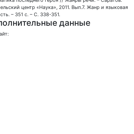
ельский центр «Наука», 2011. Вып.7. Жанр и языковая
сть. – 351 с. – С. 338-351.
полнительные данные
айт:
://vu-lt.academia.edu/EleonoraLassan
rID (eLibrary.Ru):
99
D:
0001-9415-9757
атьи автора
ры
Название статьи
Журн
В. Шендерович. «Соло на флейте»: к проблеме
Жанр
ан
определения жанра (между злой сатирой и
речи, 
литературной фугой)
№ 2 (2
Жанр
ан
РЭП-БАТТЛЫ КАК СПЕЦИФИЧЕСКИЙ ЖАНР
речи, 
СОВРЕМЕННОЙ КУЛЬТУРЫ