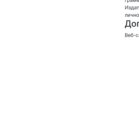
Издат
лично
До
Веб-с
https
Autho
5232
ORCI
0000-
Ст
Авто
Ласс
Э.
Ласс
Э.