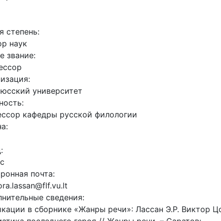
я степень:
р наук
е звание:
ессор
низация:
нюсский университет
ность:
ессор кафедры русской филологии
на:
а
д:
с
ронная почта:
ra.lassan@flf.vu.lt
лнительные сведения:
кации в сборнике «Жанры речи»: Лассан Э.Р. Виктор Ц
атика последнего героя // Жанры речи. – Саратов: