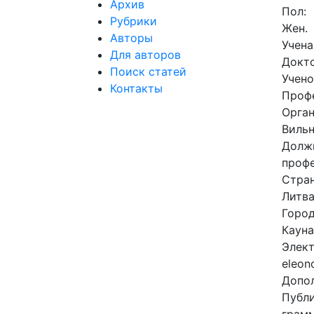
Архив
Пол:
Рубрики
Жен.
Авторы
Учена
Для авторов
Докто
Поиск статей
Учено
Контакты
Проф
Орга
Виль
Долж
проф
Стра
Литв
Горо
Кауна
Элект
eleono
Допо
Публи
грамм