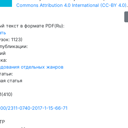
Commons Attribution 4.0 International (CC-BY 4.0)
.
й текст в формате PDF(Ru):
ать
узок: 1123)
 публикации:
кий
ика:
едования отдельных жанров
татьи:
ая статья
1(410)
500/2311-0740-2017-1-15-66-71
TP