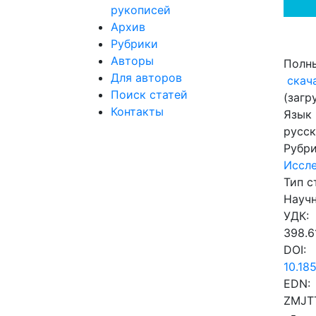
рукописей
Архив
Рубрики
Авторы
Полны
Для авторов
скач
Поиск статей
(загр
Контакты
Язык
русс
Рубр
Иссл
Тип с
Научн
УДК:
398.6
DOI:
10.18
EDN:
ZMJT