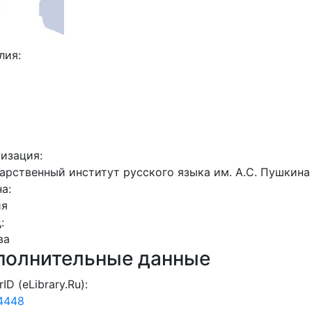
лия:
низация:
арственный институт русского языка им. А.С. Пушкина
на:
ия
д:
ва
полнительные данные
rID (eLibrary.Ru):
4448