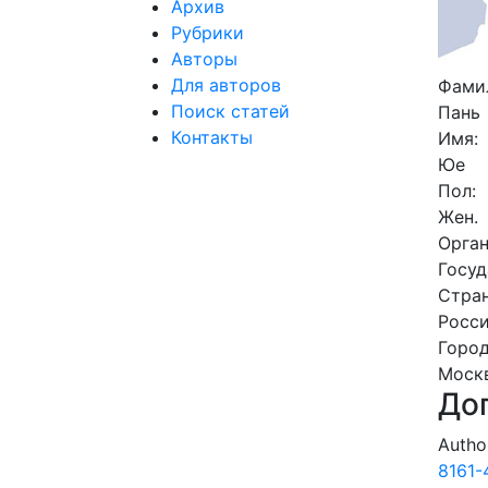
Архив
Рубрики
Авторы
Для авторов
Фами
Поиск статей
Пань
Контакты
Имя:
Юе
Пол:
Жен.
Орга
Госуд
Стра
Росс
Горо
Моск
До
Autho
8161-