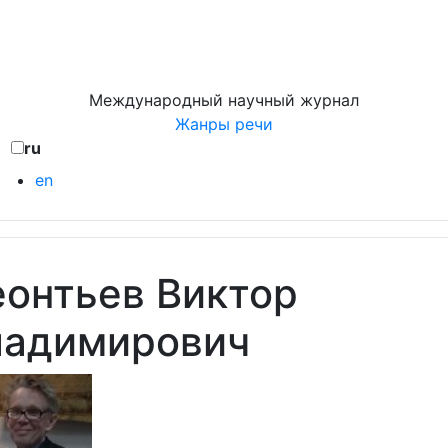
Международный научный журнал
Жанры речи
ru
en
онтьев Виктор
ладимирович