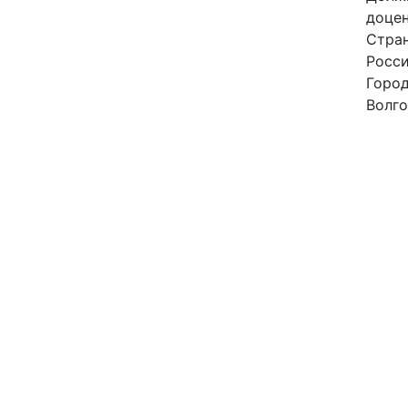
доце
Стра
Росс
Горо
Волго
Элект
leont
До
Веб-с
https
id=0
ORCI
0000
Ст
Авто
Леон