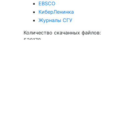
EBSCO
КиберЛенинка
Журналы СГУ
Количество скачанных файлов:
538178
Популярные загрузки файлов
hp?
чи,