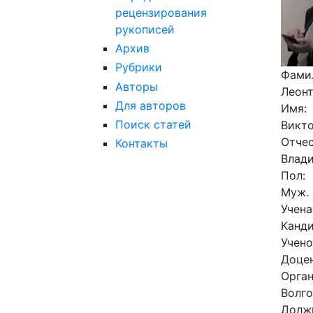
рецензирования
рукописей
Архив
Рубрики
Фами
Авторы
Леон
Для авторов
Имя:
Поиск статей
Викт
Отче
Контакты
Влад
Пол:
Муж.
Учена
Канди
Учено
Доце
Орга
Волго
Долж