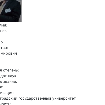
лия:
тьев
ор
ство:
имирович
я степень:
дат наук
е звание:
нт
низация:
градский государственный университет
ность: