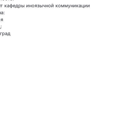
нт кафедры иноязычной коммуникации
на:
ия
д:
град
ронная почта:
iev_vgu@mail.ru
полнительные данные
айт:
://volsu.ru/struct/institutes/ffmk/englang/employees/emp.p
00000632
D:
-0002-9683-3255
атьи автора
ры
Название статьи
Журнал
тьев
РЕЧЕВОЕ ПОДТРУНИВАНИЕ В РУССКОЙ И
Жанры ре