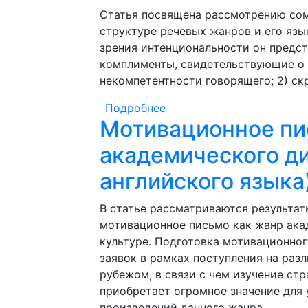
Статья посвящена рассмотрению сом
структуре речевых жанров и его язы
зрения интенциональности он предст
комплименты, свидетельствующие о
некомпетентности говорящего; 2) ск
Подробнее
о СОМНИТЕЛЬНЫЙ КОМП
Мотивационное пи
МЕЖЛИЧНОСТНОЙ КОМ
академического ди
английского языка
В статье рассматриваются результат
мотивационное письмо как жанр ака
культуре. Подготовка мотивационног
заявок в рамках поступления на раз
рубежом, в связи с чем изучение стр
приобретает огромное значение для
произведений данного жанра.