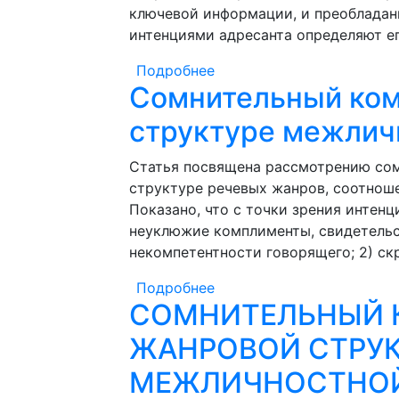
ключевой информации, и преобладан
интенциями адресанта определяют е
Подробнее
о Профессиональная само
Сомнительный ком
структуре англоязычног
структуре межлич
Статья посвящена рассмотрению сом
структуре речевых жанров, соотнош
Показано, что с точки зрения интенц
неуклюжие комплименты, свидетель
некомпетентности говорящего; 2) ск
Подробнее
о Сомнительный комплим
СОМНИТЕЛЬНЫЙ 
коммуникации
ЖАНРОВОЙ СТРУК
МЕЖЛИЧНОСТНО