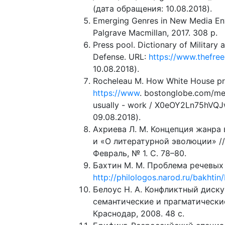
(дата обращения: 10.08.2018).
Emerging Genres in New Media Enviro
Palgrave Macmillan, 2017. 308 p.
Press pool. Dictionary of Militar
Defense. URL:
https://www.thefre
10.08.2018).
Rocheleau M. How White House pre
https://www
. bostonglobe.com/me
usually - work / X0eOY2Ln75hVQJ
09.08.2018).
Ахриева Л. М. Концепция жанра 
и «О литературной эволюции» // 
Февраль, № 1. С. 78–80.
Бахтин М. М. Проблема речевых
http://philologos.narod.ru/bakhti
Белоус Н. А. Конфликтный диск
семантические и прагматические 
Краснодар, 2008. 48 с.