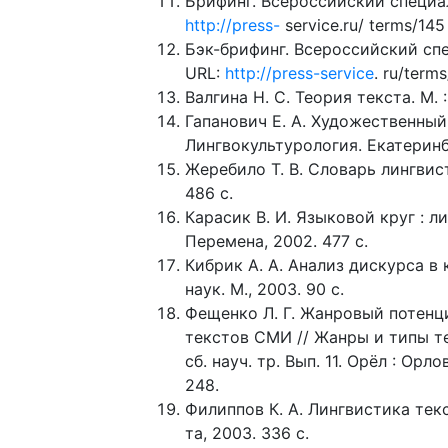
Брифинг. Всероссийский специа
http://press-
service.ru/ terms/145
Бэк-брифинг. Всероссийский сп
URL:
http://press-service
. ru/term
Валгина Н. С. Теория текста. М. :
Гапанович Е. А. Художественный
Лингвокультурология. Екатеринбур
Жеребило Т. В. Словарь лингвис
486 с.
Карасик В. И. Языковой круг : л
Перемена, 2002. 477 с.
Кибрик А. А. Анализ дискурса в 
наук. М., 2003. 90 с.
Фещенко Л. Г. Жанровый потенц
текстов СМИ // Жанры и типы т
сб. науч. тр. Вып. 11. Орёл : Орл
248.
Филиппов К. А. Лингвистика текс
та, 2003. 336 с.