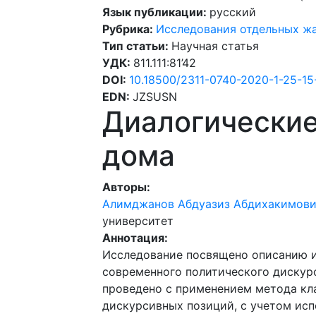
Язык публикации:
русский
Рубрика:
Исследования отдельных ж
Тип статьи:
Научная статья
УДК:
811.111:81’42
DOI:
10.18500/2311-0740-2020-1-25-15
EDN:
JZSUSN
Диалогические
дома
Авторы:
Алимджанов Абдуазиз Абдихакимов
университет
Аннотация:
Исследование посвящено описанию 
современного политического дискур
проведено с применением метода кл
дискурсивных позиций, с учетом ис