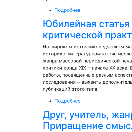
Подробнее
о Юбилейная статья в
Измайлова
Юбилейная статья 
критической практ
На широком источниковедческом мат
историко-литературном ключе иссле
жанра массовой периодической печа
критики конца XIX ‒ начала XX века
работы, посвященные разным аспект
исследования ‒ выявить дополнител
публикаций этого типа.
Подробнее
о Юбилейная статья в
Измайлова
Друг, учитель, жанр
Приращение смысл