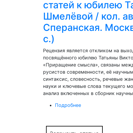
статей к юбилею 
Шмелёвой / кол. авт
Сперанская. Москв
с.)
Рецензия является откликом на выход
посвящённого юбилею Татьяны Викто
«Приращение смысла», связаны межд
русистов современности, её научны
синтаксис, словесность, речевые жа
науки и ключевые слова текущего мо
анализ включенных в сборник научны
Подробнее
о Друг, учитель, жан
научных статей к юб
авторов; науч. ред. А