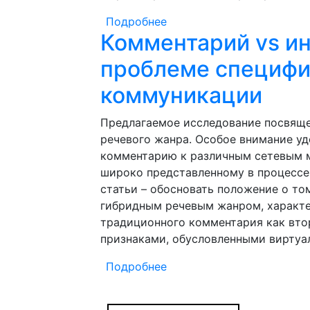
Подробнее
о Комментарий vs интерн
Комментарий vs ин
виртуальной коммуника
проблеме специфи
коммуникации
Предлагаемое исследование посвяще
речевого жанра. Особое внимание уд
комментарию к различным сетевым м
широко представленному в процессе
статьи – обосновать положение о то
гибридным речевым жанром, характе
традиционного комментария как втор
признаками, обусловленными виртуа
Подробнее
о Комментарий vs интерн
виртуальной коммуника