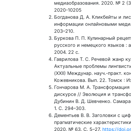
медиаобразования. 2020. № 2 (3
2020-10205
Богданова Д. А. Кликбейты и л
информации онлайновыми медиа /
203–210.
Буркова П. П. Кулинарный рецеп
русского и немецкого языков : а
2004. 22 с.
Гаврилова Т. С. Речевой жанр к
Актуальные проблемы лингвистик
(XXII) Междунар. науч.-практ. ко
Кожевникова. Вып. 22. Томск : Из
Гончарова М. А. Трансформация 
дискурсе // Эволюция и трансформ
Дубинин В. Д. Шевченко. Самара
1. С. 294–303.
Дементьев В. В. Заголовки с ци
прагматические характеристики 
2020. № 63. С. 5–27.
https://doi.o