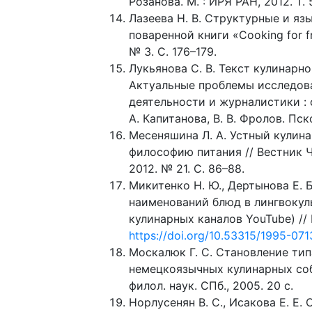
Розанова. М. : ИРЯ РАН, 2012. Т. 
Лазеева Н. В. Структурные и я
поваренной книги «Cooking for fr
№ 3. С. 176–179.
Лукьянова С. В. Текст кулинарн
Актуальные проблемы исследов
деятельности и журналистики : сб
А. Капитанова, В. В. Фролов. Пско
Месеняшина Л. А. Устный кулин
философию питания // Вестник 
2012. № 21. С. 86–88.
Микитенко Н. Ю., Дертынова Е. Б
наименований блюд в лингвокул
кулинарных каналов YouTube) // 
https://doi.org/10.53315/1995-0
Москалюк Г. С. Становление тип
немецкоязычных кулинарных собр
филол. наук. СПб., 2005. 20 с.
Норлусенян В. С., Исакова Е. Е