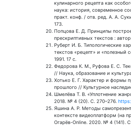
кулинарного рецепта как особог
наука: история, современное сос
практ. конф. / отв. ред. А. А. Сук
173.
Попцова Е. Д. Принципы постро
прескриптивных текстов : автореф
Руберт И. Б. Типологические х
текстов «рецепт» и «полезный сов
1991. 17 с.
Федорова К. М., Руфова Е. С. Т
// Наука, образование и культура.
Хотько Е. Г. Характер и формы
прошлого // Культурное наследие
Шмелёва Т. В. «Уплотнение жанр
2018. № 4 (20). С. 270–276.
https
Яшина А. Р. Методы самопрезен
контексте видеоплатформ (на пр
Огарёв-Online. 2020. № 4 (141). С.