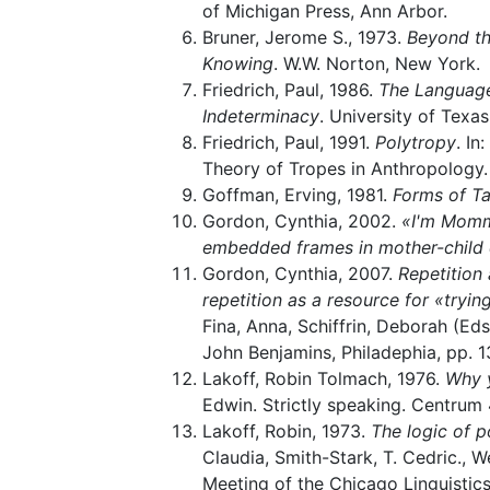
of Michigan Press, Ann Arbor.
Bruner, Jerome S., 1973.
Beyond th
Knowing
. W.W. Norton, New York.
Friedrich, Paul, 1986.
The Language 
Indeterminacy
. University of Texas
Friedrich, Paul, 1991.
Polytropy
. I
Theory of Tropes in Anthropology. 
Goffman, Erving, 1981.
Forms of Ta
Gordon, Cynthia, 2002.
«I'm Mommy
embedded frames in mother-child 
Gordon, Cynthia, 2007.
Repetition 
repetition as a resource for «tryin
Fina, Anna, Schiffrin, Deborah (Eds
John Benjamins, Philadephia, pp. 1
Lakoff, Robin Tolmach, 1976.
Why 
Edwin. Strictly speaking. Centrum 4
Lakoff, Robin, 1973.
The logic of p
Claudia, Smith-Stark, T. Cedric., W
Meeting of the Chicago Linguistic