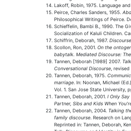
Lakoff, Robin, 1975. Language an
Peirce, Charles Sanders, 1955.
Abd
Philosophical Writings of Peirce. 
Schieffelin, Bambi B., 1990. The G
Socialization of Kaluli Children. 
Schiffrin, Deborah, 1987.
Discours
Scollon, Ron, 2001.
On the ontogene
babytalk. Mediated Discourse: The
Tannen, Deborah [1989] 2007.
Tal
Conversational Discourse
, revise
Tannen, Deborah, 1975.
Communicat
marriage
. In: Noonan, Michael (Ed.
Vol. 1. San Jose State University, p
Tannen, Deborah, 2001.
I Only Say
Partner, Sibs and Kids When You're
Tannen, Deborah, 2004.
Talking th
family discourse
. Research on Lan
Reprinted in: Tannen, Deborah, Kend