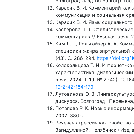
Волгоград : Изд-во Волгогр. гос. 
Карасик В. И. Комментарий как 
коммуникация и социальная среда
Карасик В. И. Язык социального с
Касперова Л. Т. Стилистически
комментариев // Русская речь. 20
Ким Л. Г., Рольгайзер А. А. Ко
специфики жанра виртуальной ко
(43). С. 286–294.
https://doi.org
Колокольцева Т. Н. Интернет-к
характеристика, диалогический
речи. 2024. Т. 19, № 2 (42). С. 16
19-2-42-164-173
Лутовинова О. В. Лингвокульту
дискурса. Волгоград : Перемена,
Потапова Р. К. Новые информаци
2002. 386 с.
Речевая агрессия как свойство 
Загидуллиной. Челябинск : Изд-во 