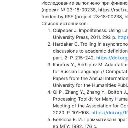
Исследование выполнено при финанс
(проект № 23-18-00238, https://rscf.r
funded by RSF (project 23-18-00238, ht
Список источников:
Culpeper J. Impoliteness: Using 
University Press, 2011. 292 p.
http
Hardaker C. Trolling in asynchro
discussions to academic definition
part. 2. P. 215–242.
https://doi.or
Kuratov Y., Arkhipov M. Adaptation
for Russian Language // Computatio
Papers from the Annual Internatio
University for the Humanities Publ.
Qi P., Zhang Y., Zhang Y., Bolton 
Processing Toolkit for Many Huma
Meeting of the Association for Co
2020. P. 101–108.
https://doi.org/
Беляева Е. И. Грамматика и праг
во МГУ, 1992. 176 с.